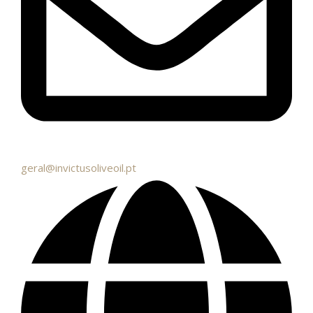
geral@invictusoliveoil.pt