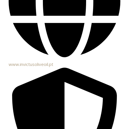
www.invictusoliveoil.pt